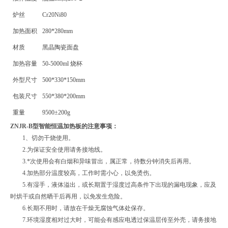
炉丝
Cr20Ni80
加热面积
280*280mm
材质
黑晶陶瓷面盘
加热容量
50-5000ml 烧杯
外型尺寸
500*330*150mm
包装尺寸
550*380*200mm
重量
9500±200g
ZNJR-B型智能恒温加热板的
注意事项：
1、切勿干烧使用。
2.为保证安全使用请务接地线。
3.*次使用会有白烟和异味冒出，属正常，待数分钟消失后再用。
4.加热部分温度较高，工作时需小心，以免烫伤。
5.有湿手，液体溢出，或长期置于湿度过高条件下出现的漏电现象，应及
时烘干或自然晒干后再用，以免发生危险。
6.长期不用时，请放在干燥无腐蚀气体处保存。
7.环境湿度相对过大时，可能会有感应电透过保温层传至外壳，请务接地