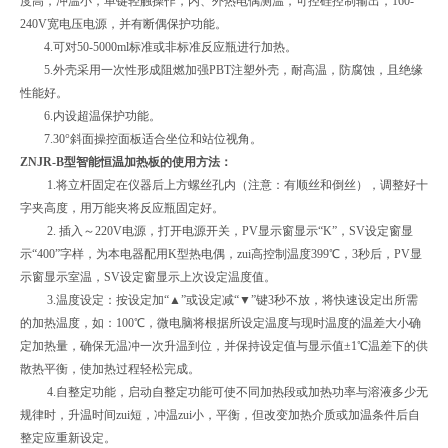
度高，冲温小，单键轻触操作，内、外热电偶测温，可控硅控制输出，160-
240V宽电压电源，并有断偶保护功能。
4.可对50-5000ml标准或非标准反应瓶进行加热。
5.外壳采用一次性形成阻燃加强PBT注塑外壳，耐高温，防腐蚀，且绝缘
性能好。
6.内设超温保护功能。
7.30°斜面操控面板适合坐位和站位视角。
ZNJR-B型智能恒温加热板的
使用方法：
1.将立杆固定在仪器后上方螺丝孔内（注意：有顺丝和倒丝），调整好十
字夹高度，用万能夹将反应瓶固定好。
2. 插入～220V电源，打开电源开关，PV显示窗显示“K”，SV设定窗显
示“400”字样，为本电器配用K型热电偶，zui高控制温度399℃，3秒后，PV显
示窗显示室温，SV设定窗显示上次设定温度值。
3.温度设定：按设定加“▲”或设定减“▼”键3秒不放，将快速设定出所需
的加热温度，如：100℃，微电脑将根据所设定温度与现时温度的温差大小确
定加热量，确保无温冲一次升温到位，并保持设定值与显示值±1℃温差下的供
散热平衡，使加热过程轻松完成。
4.自整定功能，启动自整定功能可使不同加热段或加热功率与溶液多少无
规律时，升温时间zui短，冲温zui小，平衡，但改变加热介质或加温条件后自
整定应重新设定。