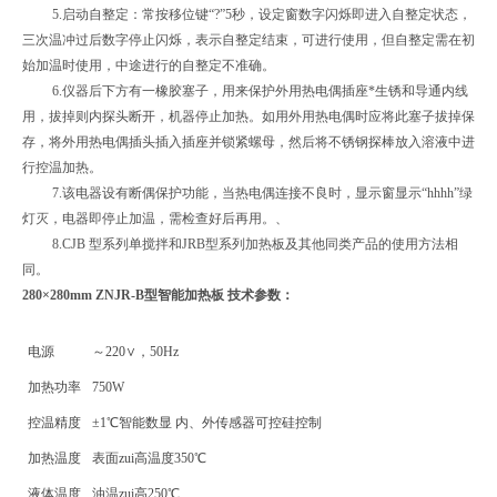
5.启动自整定：常按移位键“?”5秒，设定窗数字闪烁即进入自整定状态，
三次温冲过后数字停止闪烁，表示自整定结束，可进行使用，但自整定需在初
始加温时使用，中途进行的自整定不准确。
6.仪器后下方有一橡胶塞子，用来保护外用热电偶插座*生锈和导通内线
用，拔掉则内探头断开，机器停止加热。如用外用热电偶时应将此塞子拔掉保
存，将外用热电偶插头插入插座并锁紧螺母，然后将不锈钢探棒放入溶液中进
行控温加热。
7.该电器设有断偶保护功能，当热电偶连接不良时，显示窗显示“hhhh”绿
灯灭，电器即停止加温，需检查好后再用。、
8.CJB 型系列单搅拌和JRB型系列加热板及其他同类产品的使用方法相
同。
280×280mm ZNJR-B型智能加热板 技术参数：
电源
～220∨，50Hz
加热功率
750W
控温精度
±1℃智能数显 内、外传感器可控硅控制
加热温度
表面zui高温度350℃
液体温度
油温zui高250℃