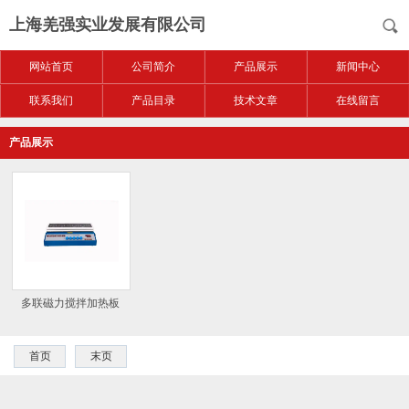
上海羌强实业发展有限公司
网站首页
公司简介
产品展示
新闻中心
联系我们
产品目录
技术文章
在线留言
产品展示
多联磁力搅拌加热板
首页
末页