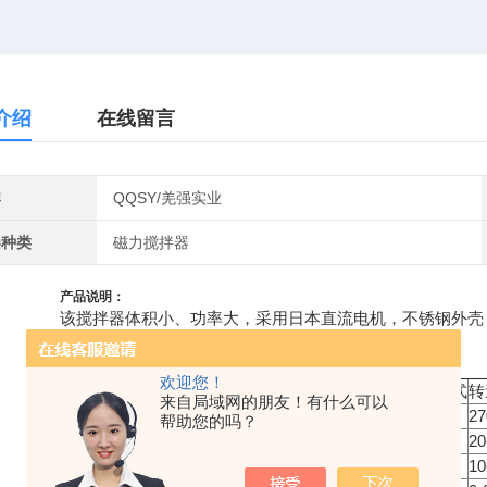
介绍
在线留言
牌
QQSY/羌强实业
器种类
磁力搅拌器
产品说明：
该搅拌器体积小、功率大，采用日本直流电机，不锈钢外壳
产品详细信息：
欢迎您！
型号
控温精度
控温范围
搅拌容量ml
控温方式
调速方式
转
来自局域网的朋友！有什么可以
85-1
无
无
3500
无
无极
27
帮助您的吗？
85-2C
＋3℃
室温-150℃
20-2000
调压
无极
20
85-1B
无
无
20-3000
无
无极
10