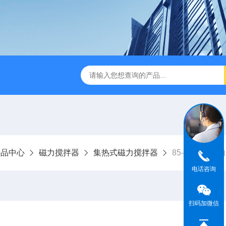
01C集热式磁力搅拌器
ZNCL-G-C型磁力搅拌加热锅
KH-
产品中心
磁力搅拌器
集热式磁力搅拌器
85-1B集热磁
电话咨询
扫码加微信