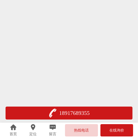
18917689355
热线电话
在线询价
首页
定位
留言