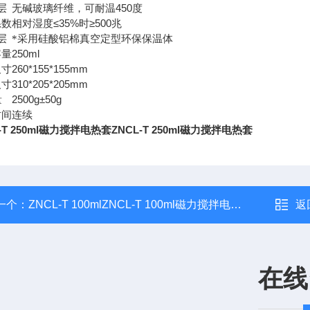
450
层
无碱玻璃纤维，可耐温
度
≤35%
≥500
系数
相对湿度
时
兆
层
*采用硅酸铝棉真空定型环保保温体
250ml
容量
260*155*155mm
尺寸
310*205*205mm
尺寸
2500g±50g
量
时间
连续
-T 250ml磁力搅拌电热套
ZNCL-T 250ml磁力搅拌电热套
一个：
ZNCL-T 100mlZNCL-T 100ml磁力搅拌电热套
返
在线