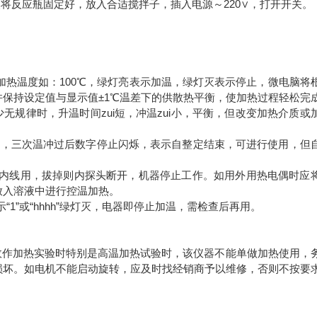
反应瓶固定好，放入合适搅拌子，插入电源～220∨，打开开关。
加热温度如：100℃，绿灯亮表示加温，绿灯灭表示停止，微电脑将
保持设定值与显示值±1℃温差下的供散热平衡，使加热过程轻松完
规律时，升温时间zui短，冲温zui小，平衡，但改变加热介质或
态，三次温冲过后数字停止闪烁，表示自整定结束，可进行使用，但
内线用，拔掉则内探头断开，机器停止工作。如用外用热电偶时应
放入溶液中进行控温加热。
”或“hhhh”绿灯灭，电器即停止加温，需检查后再用。
作加热实验时特别是高温加热试验时，该仪器不能单做加热使用，
损坏。如电机不能启动旋转，应及时找经销商予以维修，否则不按要