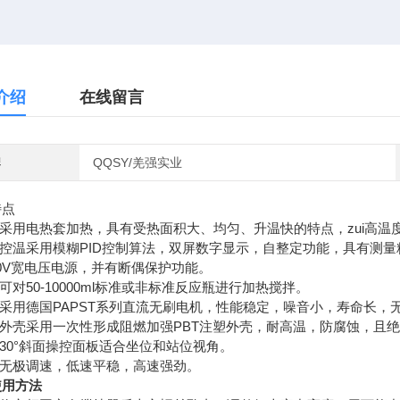
介绍
在线留言
牌
QQSY/羌强实业
特点
用电热套加热，具有受热面积大、均匀、升温快的特点，zui高温度
控温采用模糊PID控制算法，双屏数字显示，自整定功能，具有测量
240V宽电压电源，并有断偶保护功能。
对50-10000ml标准或非标准反应瓶进行加热搅拌。
采用德国PAPST系列直流无刷电机，性能稳定，噪音小，寿命长，
外壳采用一次性形成阻燃加强PBT注塑外壳，耐高温，防腐蚀，且
30°斜面操控面板适合坐位和站位视角。
无极调速，低速平稳，高速强劲。
用方法