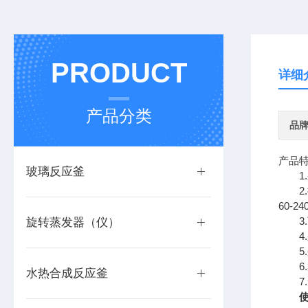
PRODUCT
详细
产品分类
品
产品
玻璃反应釜
1.采
2.
60-
3.可
旋转蒸发器（仪）
4.
5.
6.
水热合成反应釜
7.
使