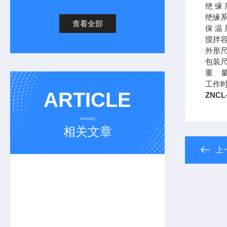
绝
缘
绝缘
查看全部
保
温
搅拌
外形
包装
重
工作
ARTICLE
ZNCL
相关文章
上