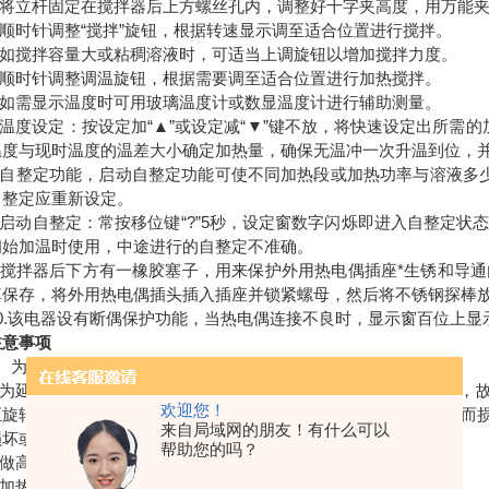
将立杆固定在搅拌器后上方螺丝孔内，调整好十字夹高度，用万能夹将
顺时针调整“搅拌”旋钮，根据转速显示调至适合位置进行搅拌。
如搅拌容量大或粘稠溶液时，可适当上调旋钮以增加搅拌力度。
顺时针调整调温旋钮，根据需要调至适合位置进行加热搅拌。
如需显示温度时可用玻璃温度计或数显温度计进行辅助测量。
温度设定：按设定加“▲”或设定减“▼”键不放，将快速设定出所需的
温度与现时温度的温差大小确定加热量，确保无温冲一次升温到位，并
自整定功能，启动自整定功能可使不同加热段或加热功率与溶液多少无
自整定应重新设定。
启动自整定：常按移位键“?”5秒，设定窗数字闪烁即进入自整定状
初始加温时使用，中途进行的自整定不准确。
搅拌器后下方有一橡胶塞子，用来保护外用热电偶插座*生锈和导通
掉保存，将外用热电偶插头插入插座并锁紧螺母，然后将不锈钢探棒
该电器设有断偶保护功能，当热电偶连接不良时，显示窗百位上显示“1
意事项
为保证安全使用请务接地线。
为延长产品的使用，所有磁力搅拌器的电机均带有风扇散热功能，故
欢迎您！
至旋转或中速旋转状态（或空转），以防止电机、电器受高温辐射而
来自局域网的朋友！有什么可以
损坏或损失，不予负责。
帮助您的吗？
做高温加热结束时，请先关加热，待几分钟余温散后再关搅拌。
加热部分温度较高，工作时需小心，以免烫伤。