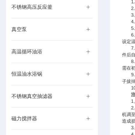
1.
不锈钢高压反应釜
2.
3.
4.
5.
真空泵
6.
设定
7.
高温循环油浴
件后
8.
需在
恒温油水浴锅
9.
子拔
10.
注
不锈钢真空抽滤器
1、
2.
机调
磁力搅拌器
造成
3.
4.