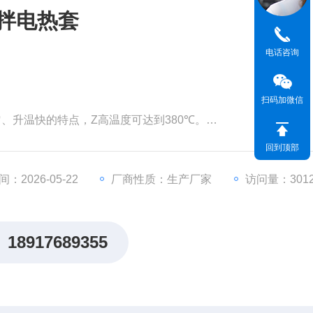
力搅拌电热套
电话咨询
扫码加微信
、升温快的特点，Z高温度可达到380℃。
字显示，自整定功能，具有测量精度高，冲温小，单键轻触操作，
回到顶部
0V宽电压电源，并有断偶保护功能。
进行加热搅拌。
：2026-05-22
厂商性质：生产厂家
访问量：301
18917689355