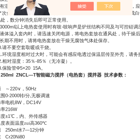
有湿手，液体溢出，或长期置于湿度过高条件下出现的漏电现象，应
*次使用时，套内有白烟和异味冒出，颜色由白色变为褐色再变成白
风处，数分钟消失后即可正常使用。
000ml以上电热套使用时有吱-吱响声是炉丝结构不同及与可控硅
液体溢入套内时，请迅速关闭电源，将电热套放在通风处，待干燥后
长期不用时，请将电热套放在干燥无腐蚀气体处保存。
.请不要空套取暖或干烧。
.环境湿度相对过大时，可能会有感应电透过保温层传至外壳，请务
相对湿度：35％-85％（无冷凝）。
保险管Φ5×20 15A。
ml ZNCL—T智能磁力搅拌（电热套）搅拌器 技术参数：
220
50Hz
源
～
∨
，
0-2000
/
,
范围
转
分
无极调速
8W
DC14V
功率
电机
，
216W
功率
±1
精度
℃
，内、外传感器
360
温度
表面温度zui高
℃
250ml
7—12
腾
水
分钟
Cr20Ni80
丝