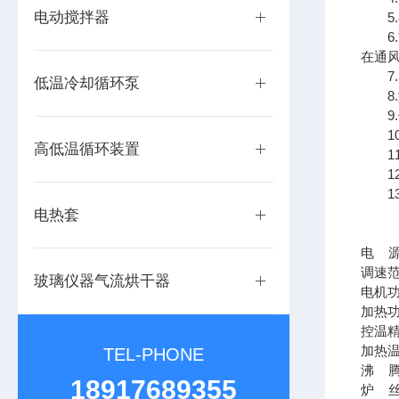
电动搅拌器
5.
6.
在通
7.3
低温冷却循环泵
8.
9.
10
高低温循环装置
11
12.
13.
250
电热套
电
调速
玻璃仪器气流烘干器
电机
加热
控温
加热
TEL-PHONE
沸
18917689355
炉