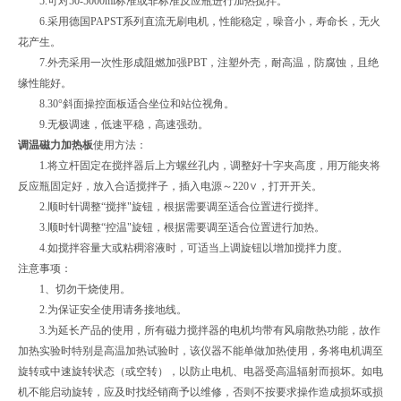
5.可对50-5000ml标准或非标准反应瓶进行加热搅拌。
6.采用德国PAPST系列直流无刷电机，性能稳定，噪音小，寿命长，无火
花产生。
7.外壳采用一次性形成阻燃加强PBT，注塑外壳，耐高温，防腐蚀，且绝
缘性能好。
8.30°斜面操控面板适合坐位和站位视角。
9.无极调速，低速平稳，高速强劲。
调温磁力加热板
使用方法：
1.将立杆固定在搅拌器后上方螺丝孔内，调整好十字夹高度，用万能夹将
反应瓶固定好，放入合适搅拌子，插入电源～220∨，打开开关。
2.顺时针调整“搅拌"旋钮，根据需要调至适合位置进行搅拌。
3.顺时针调整“控温"旋钮，根据需要调至适合位置进行加热。
4.如搅拌容量大或粘稠溶液时，可适当上调旋钮以增加搅拌力度。
注意事项：
1、切勿干烧使用。
2.为保证安全使用请务接地线。
3.为延长产品的使用，所有磁力搅拌器的电机均带有风扇散热功能，故作
加热实验时特别是高温加热试验时，该仪器不能单做加热使用，务将电机调至
旋转或中速旋转状态（或空转），以防止电机、电器受高温辐射而损坏。如电
机不能启动旋转，应及时找经销商予以维修，否则不按要求操作造成损坏或损