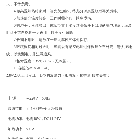
失，不予负责。
4.做高温加热结束时，请先关加热，待几分钟余温散后再关搅拌。
5.加热部分温度较高，工作时需小心，以免烫伤。
6.有湿手，液体溢出，或长期置于湿度过高条件下出现的漏电现象，应及
时烘干或自然晒干后再用，以免发生危险。
7.长期不用时，请放在干燥无腐蚀气体处保存。
8.环境湿度相对过大时，可能会有感应电透过保温层传至外壳，请务接地
线，以免漏电，并注意通风。
9.相对湿度：35％-85％（无冷凝）。
10.保险管Φ5×20 15A。
230×230mm TWCL—B型调温磁力（加热板）搅拌器 技术参数：
电 源
～220∨，50Hz
调速范围
50-1800转/分,无极调速
电机功率
电机40W，DC14-24V
加热功率
600W