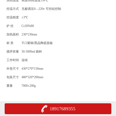
加热温度
表面zui高温度350℃
控温方式
无极调压0—220v 可控硅控制
控温精度
±3℃
炉 丝
Cr20Ni80
加热面积
230*230mm
材 质
TU2紫铜/黑晶陶瓷面板
搅拌容量
50-5000ml 烧杯
工作时间
连续
外形尺寸
430*270*150mm
包装尺寸
480*320*200mm
重量
7000±200g
18917689355