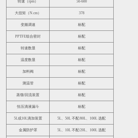
转速（rpm）
50-600
大扭矩（N.cm）
378
变频调速
标配
PPTFE组合密封
标配
转速数显
标配
温度数显
标配
加料阀
标配
测温管
标配
蒸馏/回流装置
标配
恒压滴液漏斗
标配
5L或10L滴加装置
5L、50L 不配/80L、100L 选配
金属防护罩
5L、10L 不配/20L、100L 选配