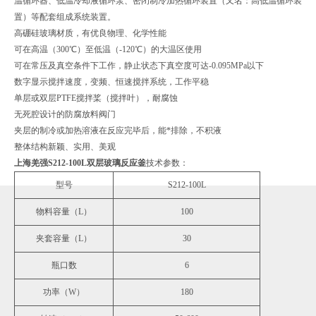
温循环器、低温冷却液循环泵、密闭制冷加热循环装置（又名：高低温循环装
置）等配套组成系统装置。
高硼硅玻璃材质，有优良物理、化学性能
可在高温（300℃）至低温（-120℃）的大温区使用
可在常压及真空条件下工作，静止状态下真空度可达-0.095MPa以下
数字显示搅拌速度，变频、恒速搅拌系统，工作平稳
单层或双层PTFE搅拌桨（搅拌叶），耐腐蚀
无死腔设计的防腐放料阀门
夹层的制冷或加热溶液在反应完毕后，能*排除，不积液
整体结构新颖、实用、美观
上海羌强S212-100L双层玻璃反应釜
技术参数：
型号
S212-100L
物料容量（L）
100
夹套容量（L）
30
瓶口数
6
功率（W）
180