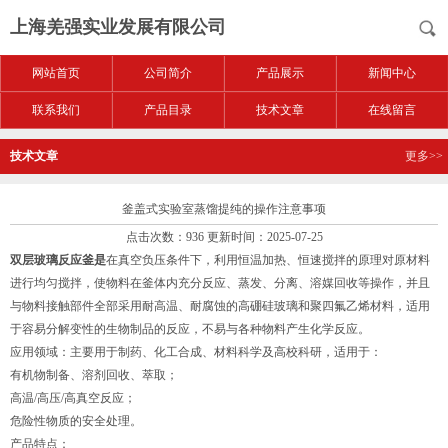
上海羌强实业发展有限公司
网站首页
公司简介
产品展示
新闻中心
联系我们
产品目录
技术文章
在线留言
技术文章
更多>>
釜盖式实验室蒸馏提纯的操作注意事项
点击次数：936 更新时间：2025-07-25
双层玻璃反应釜是
在真空负压条件下，利用恒温加热、恒速搅拌的原理对原材料
进行均匀搅拌，使物料在釜体内充分反应、蒸发、分离、溶媒回收等操作，并且
与物料接触部件全部采用耐高温、耐腐蚀的高硼硅玻璃和聚四氟乙烯材料，适用
于容易分解变性的生物制品的反应，不易与各种物料产生化学反应。
应用领域：主要用于制药、化工合成、材料科学及高校科研‌，适用于：
有机物制备、溶剂回收、萃取‌；
高温/高压/高真空反应‌；
危险性物质的安全处理‌。
产品特点：