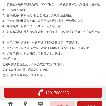
1、反应釜体采用高硼硅玻璃（GG-17材质），有优良的物理化学性能，瓶体透
明、可见反应液料。
2、主体采用不锈钢框架+铝合金材质，美观坚固耐腐蚀。
3、不锈钢搅拌棒外包四氟，适用于多种溶剂搅拌，无污染耐腐蚀。
4、电机搅拌，运转平稳、力矩大、无火花、寿命长。
5、聚四氟乙烯组件和氟橡胶密封，专有技术、可保证良好的真空度且使用寿命
长。
6、本产品设有调速器，转速可通过调速旋钮设定，直观方便。
7、本产品设有真空显示功能，对低沸点物料可以选择最佳工作真空度。
8、设有四氟斜出料放料阀，回收溶媒十分快捷。
操作注意事项：
安装时需调整垂直度，确保搅拌桨与电机轴对齐‌；
添加挥发性物料需在通风处防护操作‌；
使用后需清零调速器、清洗釜体‌。
18917689355