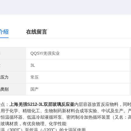
介绍
在线留言
牌
QQSY/羌强实业
量
3L
作压力
常压
地类别
国产
特点：
上海羌强S212-3L双层玻璃反应釜
内层容器放置反应物料，同
。用于化学、精细化工、生物制药新材料合成等实验、中试及生产。
、恒温循环器、低温冷却液循环泵、密闭制冷加热循环装置（又名：
硅玻璃材质，有优良物理、化学性能
温（300℃）至低温（-120℃）的大温区使用