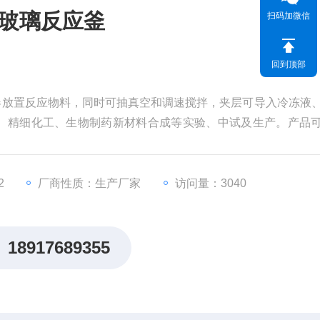
层玻璃反应釜
扫码加微信
回到顶部
层容器放置反应物料，同时可抽真空和调速搅拌，夹层可导入冷冻液
、精细化工、生物制药新材料合成等实验、中试及生产。产品
环（真空）泵、循环冷却器、恒温循环器、低温冷却液循环泵
置）等配套组成系统装置。
2
厂商性质：生产厂家
访问量：3040
18917689355