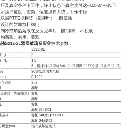
压及真空条件下工作，静止状态下真空度可达-0.095MPa以下
显示搅拌速度，变频、恒速搅拌系统，工作平稳
双层PTFE搅拌桨（搅拌叶），耐腐蚀
腔设计的防腐放料阀门
的制冷或加热溶液在反应完毕后，能*排除，不积液
结构新颖、实用、美观
强S212-3L双层玻璃反应釜
技术参数：
S212-3L
量（L）
3
量（L）
1.5
5（搅拌口1只液体加料口1只测温口1只冷凝1只备用口1只)
W）
90W低速增力电机
pm）
0-1200
N.cm）
252
速
标配
E组合密封（陶瓷轴承）
标配
显
标配
显
标配
标配19#磨口
液漏斗
标配24#磨口500MLL
标配 24#磨口
乙烯搅拌棒
锚式或螺旋桨式