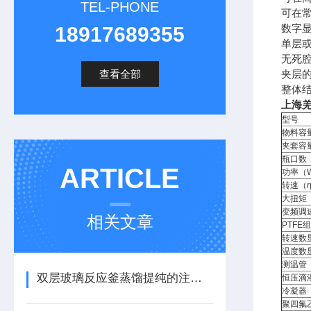
TEL-PHONE
可在常
数字
18917689355
单层或
无死
查看全部
夹层
整体
上海羌
型号
物料容
夹套容
瓶口数
ARTICLE
功率（
转速（r
大扭矩（
变频调
相关文章
PTF
转速数
温度数
测温管
双层玻璃反应釜蒸馏提纯的注意事项
恒压滴
冷凝器
聚四氟