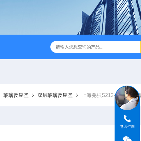
01C集热式磁力搅拌器
ZNCL-G-C型磁力搅拌加热锅
KH-
玻璃反应釜
双层玻璃反应釜
上海羌强S212-3L双层玻
电话咨询