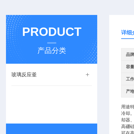
PRODUCT
详细
产品分类
品
容
玻璃反应釜
工
产
用途
冷却
却器
高硼
可在高