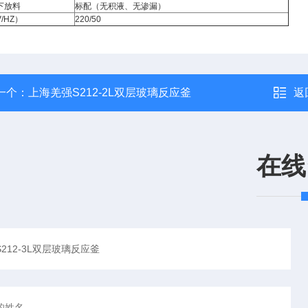
下放料
标配（无积液、无渗漏）
/HZ）
220/50
一个：
上海羌强S212-2L双层玻璃反应釜
返
在线