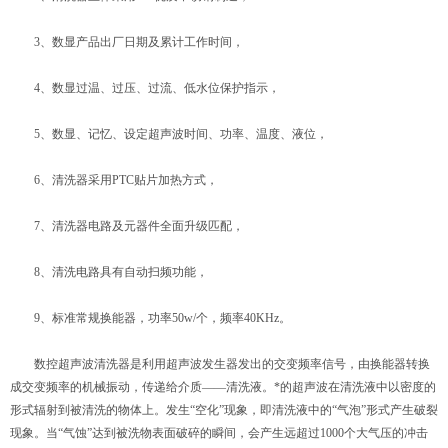
3、数显产品出厂日期及累计工作时间，
4、数显过温、过压、过流、低水位保护指示，
5、数显、记忆、设定超声波时间、功率、温度、液位，
6、清洗器采用PTC贴片加热方式，
7、清洗器电路及元器件全面升级匹配，
8、清洗电路具有自动扫频功能，
9、标准常规换能器，功率50w/个，频率40KHz。
数控超声波清洗器是利用超声波发生器发出的交变频率信号，由换能器转换
成交变频率的机械振动，传递给介质——清洗液。*的超声波在清洗液中以密度的
形式辐射到被清洗的物体上。发生“空化”现象，即清洗液中的“气泡”形式产生破裂
现象。当“气蚀”达到被洗物表面破碎的瞬间，会产生远超过1000个大气压的冲击