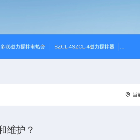
6T多联磁力搅拌电热套
SZCL-4SZCL-4磁力搅拌器
DF-1
当
和维护？