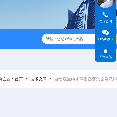
电话咨询
01C集热式磁力搅拌器
ZNCL-G-C型磁力搅拌加热锅
KH-
扫码加微信
回到顶部
前位置：
首页
技术文章
自动双重纯水蒸馏器要怎么清洗和