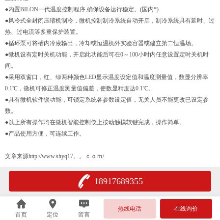
●内置BILON一代温度控制程序,确保设备运行稳定。(国内*)
●风冷式全封闭压缩机制冷，微机控制制冷系统自动开启，制冷系统具有延时、过
热、过电流等多重保护装置。
●循环泵可将槽内冷液输出，冷却或恒温机外实验容器或建立第二恒温场。
●微机设有定时关机功能，开启此功能后可在0～100小时内任意设置定时关机时
间。
●采用双窗口，红、绿两种颜色LED显示温度设定值和温度测量值，数显分辨率
0.1℃，微机可修正温度测量值偏差，使数显精度达0.1℃。
●具有微机软件锁功能，可锁定系统各参数设定值，无关人员不能更改已设定参
数。
●以上所有操作均在微机智能控制仪上按动触摸软键完成，操作简单。
●产品使用方便，可连续工作。
文章来源http://www.shyq17。。ｃｏｍ/
18917689355
热线电话
在线询价
首页
定位
留言