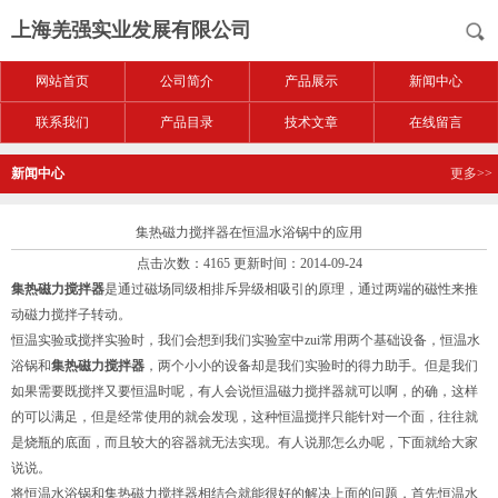
上海羌强实业发展有限公司
网站首页
公司简介
产品展示
新闻中心
联系我们
产品目录
技术文章
在线留言
新闻中心
更多>>
集热磁力搅拌器在恒温水浴锅中的应用
点击次数：4165 更新时间：2014-09-24
集热磁力搅拌器
是通过磁场同级相排斥异级相吸引的原理，通过两端的磁性来推
动磁力搅拌子转动。
恒温实验或搅拌实验时，我们会想到我们实验室中zui常用两个基础设备，恒温水
浴锅和
集热磁力搅拌器
，两个小小的设备却是我们实验时的得力助手。但是我们
如果需要既搅拌又要恒温时呢，有人会说恒温磁力搅拌器就可以啊，的确，这样
的可以满足，但是经常使用的就会发现，这种恒温搅拌只能针对一个面，往往就
是烧瓶的底面，而且较大的容器就无法实现。有人说那怎么办呢，下面就给大家
说说。
将恒温水浴锅和集热磁力搅拌器相结合就能很好的解决上面的问题，首先恒温水