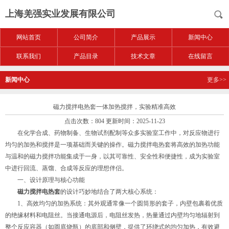
上海羌强实业发展有限公司
网站首页
公司简介
产品展示
新闻中心
联系我们
产品目录
技术文章
在线留言
新闻中心
更多>>
磁力搅拌电热套一体加热搅拌，实验精准高效
点击次数：804 更新时间：2025-11-23
在化学合成、药物制备、生物试剂配制等众多实验室工作中，对反应物进行
均匀的加热和搅拌是一项基础而关键的操作。磁力搅拌电热套将高效的加热功能
与温和的磁力搅拌功能集成于一身，以其可靠性、安全性和便捷性，成为实验室
中进行回流、蒸馏、合成等反应的理想伴侣。
一、设计原理与核心功能
磁力搅拌电热套
的设计巧妙地结合了两大核心系统：
1、高效均匀的加热系统：其外观通常像一个圆筒形的套子，内壁包裹着优质
的绝缘材料和电阻丝。当接通电源后，电阻丝发热，热量通过内壁均匀地辐射到
整个反应容器（如圆底烧瓶）的底部和侧壁，提供了环绕式的均匀加热，有效避