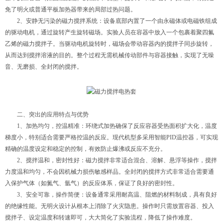
免了明火或普通平板加热器带来的局部过热问题。
2、安静无污染的磁力搅拌系统：设备底部内置了一个由永磁体或电磁铁组成
的驱动电机，通过旋转产生旋转磁场。实验人员在容器中放入一个包裹着聚四氟
乙烯的磁力搅拌子。当驱动电机旋转时，磁场会带动容器内的搅拌子同步旋转，
从而达到搅拌溶液的目的。整个过程无需机械传动部件与容器接触，实现了无噪
音、无磨损、全封闭的搅拌。
二、突出的应用特点与优势
1、加热均匀，控温精准：环绕式加热确保了反应容器受热面积扩大化，温度
梯度小，特别适合需要严格控温的反应。现代机型多采用智能PID温控器，可实现
精确的温度设定和稳定的控制，有效防止爆沸或反应不充分。
2、搅拌温和，密封性好：磁力搅拌非常适合混合、溶解、悬浮等操作，搅拌
力度温和均匀，不会因机械力损伤敏感样品。全封闭的搅拌方式非常适合需要通
入保护气体（如氮气、氩气）的反应体系，保证了良好的密封性。
3、安全可靠，操作简便：设备通常采用耐高温、阻燃的材料制成，具有良好
的绝缘性能。无明火设计从根本上消除了火灾隐患。操作时只需放置容器、投入
搅拌子、设定温度和转速即可，大大简化了实验流程，降低了操作难度。