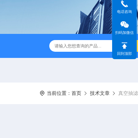
电话咨询
扫码加微信
01C集热式磁力搅拌器
ZNCL-G-C型磁力搅拌加热锅
KH-
回到顶部
当前位置：
首页
技术文章
真空抽滤