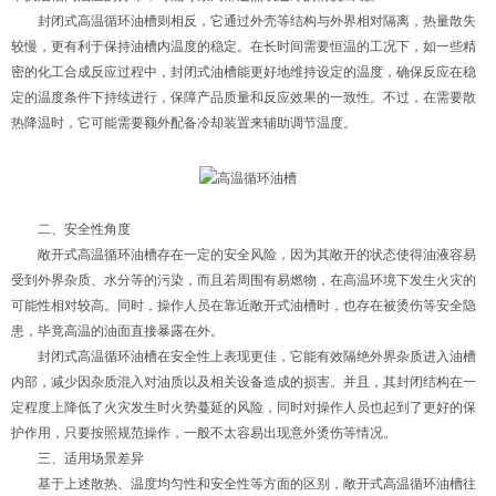
封闭式高温循环油槽则相反，它通过外壳等结构与外界相对隔离，热量散失
较慢，更有利于保持油槽内温度的稳定。在长时间需要恒温的工况下，如一些精
密的化工合成反应过程中，封闭式油槽能更好地维持设定的温度，确保反应在稳
定的温度条件下持续进行，保障产品质量和反应效果的一致性。不过，在需要散
热降温时，它可能需要额外配备冷却装置来辅助调节温度。
二、安全性角度
敞开式高温循环油槽存在一定的安全风险，因为其敞开的状态使得油液容易
受到外界杂质、水分等的污染，而且若周围有易燃物，在高温环境下发生火灾的
可能性相对较高。同时，操作人员在靠近敞开式油槽时，也存在被烫伤等安全隐
患，毕竟高温的油面直接暴露在外。
封闭式高温循环油槽在安全性上表现更佳，它能有效隔绝外界杂质进入油槽
内部，减少因杂质混入对油质以及相关设备造成的损害。并且，其封闭结构在一
定程度上降低了火灾发生时火势蔓延的风险，同时对操作人员也起到了更好的保
护作用，只要按照规范操作，一般不太容易出现意外烫伤等情况。
三、适用场景差异
基于上述散热、温度均匀性和安全性等方面的区别，敞开式高温循环油槽往