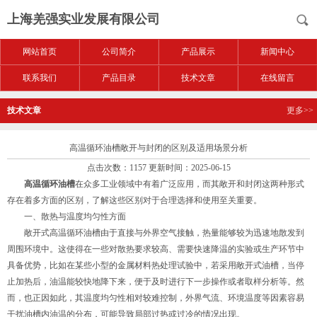
上海羌强实业发展有限公司
网站首页
公司简介
产品展示
新闻中心
联系我们
产品目录
技术文章
在线留言
技术文章
更多>>
高温循环油槽敞开与封闭的区别及适用场景分析
点击次数：1157 更新时间：2025-06-15
高温循环油槽
在众多工业领域中有着广泛应用，而其敞开和封闭这两种形式
存在着多方面的区别，了解这些区别对于合理选择和使用至关重要。
一、散热与温度均匀性方面
敞开式高温循环油槽由于直接与外界空气接触，热量能够较为迅速地散发到
周围环境中。这使得在一些对散热要求较高、需要快速降温的实验或生产环节中
具备优势，比如在某些小型的金属材料热处理试验中，若采用敞开式油槽，当停
止加热后，油温能较快地降下来，便于及时进行下一步操作或者取样分析等。然
而，也正因如此，其温度均匀性相对较难控制，外界气流、环境温度等因素容易
干扰油槽内油温的分布，可能导致局部过热或过冷的情况出现。