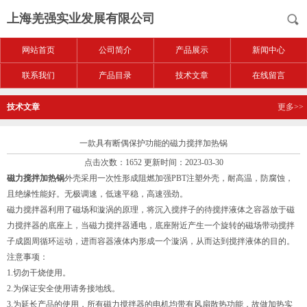
上海羌强实业发展有限公司
网站首页
公司简介
产品展示
新闻中心
联系我们
产品目录
技术文章
在线留言
技术文章
更多>>
一款具有断偶保护功能的磁力搅拌加热锅
点击次数：1652 更新时间：2023-03-30
磁力搅拌加热锅
外壳采用一次性形成阻燃加强PBT注塑外壳，耐高温，防腐蚀，
且绝缘性能好。无极调速，低速平稳，高速强劲。
磁力搅拌器利用了磁场和漩涡的原理，将沉入搅拌子的待搅拌液体之容器放于磁
力搅拌器的底座上，当磁力搅拌器通电，底座附近产生一个旋转的磁场带动搅拌
子成圆周循环运动，进而容器液体内形成一个漩涡，从而达到搅拌液体的目的。
注意事项：
1.切勿干烧使用。
2.为保证安全使用请务接地线。
3.为延长产品的使用，所有磁力搅拌器的电机均带有风扇散热功能，故做加热实