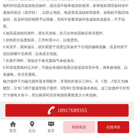
验时特别是高温加热实验时，该仪器不能单做加热使用，务将电机调至旋转或中
速旋转状态（或空转），以防止电机、电器受高温辐射而损坏。如电机不能启动
旋转，应及时找经销商予以维修，否则不按要求操作造成损坏或损失，不予负
责。
4.做高温加热结束时，请先关加热，待几分钟余温散后再关搅拌。
5.加热部分温度较高，工作时需小心，以免烫伤。
6.有湿手，液体溢出，或长期置于湿度过高条件下出现的漏电现象，应及时烘干
或自然晒干后再用，以免发生危险。
7.长期不用时，请放在干燥无腐蚀气体处保存。
8.环境湿度相对过大时，可能会有感应电透过保温层传至外壳，请务接地线，以
免漏电，并注意通风。
磁力搅拌子为磁力搅拌器专用配件，常用的外形分三种A、B、C型，A型又为橄
榄型，它专门用于圆底型瓶子搅拌。B型和C型用途基本相似。这三款搅拌子外型
尺寸都有大有小，所以购买时还应根据容量瓶底大小来选购。
18917689355
热线电话
在线询价
首页
定位
留言