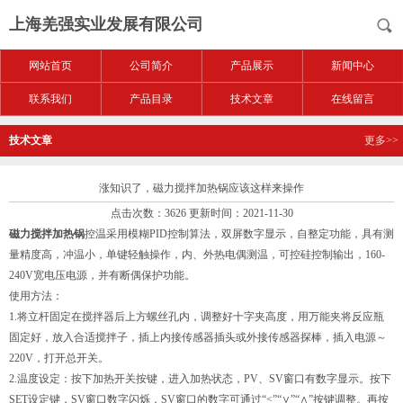
上海羌强实业发展有限公司
网站首页
公司简介
产品展示
新闻中心
联系我们
产品目录
技术文章
在线留言
技术文章
更多>>
涨知识了，磁力搅拌加热锅应该这样来操作
点击次数：3626 更新时间：2021-11-30
磁力搅拌加热锅
控温采用模糊PID控制算法，双屏数字显示，自整定功能，具有测
量精度高，冲温小，单键轻触操作，内、外热电偶测温，可控硅控制输出，160-
240V宽电压电源，并有断偶保护功能。
使用方法：
1.将立杆固定在搅拌器后上方螺丝孔内，调整好十字夹高度，用万能夹将反应瓶
固定好，放入合适搅拌子，插上内接传感器插头或外接传感器探棒，插入电源～
220V，打开总开关。
2.温度设定：按下加热开关按键，进入加热状态，PV、SV窗口有数字显示。按下
SET设定键，SV窗口数字闪烁，SV窗口的数字可通过“<”“∨”“∧”按键调整。再按