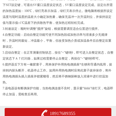
下SET设定键，可退出SV窗口温度设定状态，SV窗口温度设定完成。设定出所需
的加热温度如：100℃，绿灯亮表示加温，绿灯灭表示停止。微电脑将根据所设定
温度与现时温度的温差大小确定加热量，确保无温冲一次升温到位，并保持设定
值与显示值±1℃温差下的供散热平衡，使加热过程轻松完成。
3.转速设定：顺时针调整“搅拌”旋钮，根据需要调至适合位置进行搅拌。
4.自整定功能：启动自整定功能可使不同加热段或加热功率与溶液多少无规律
时，升温时间最短，冲温最小，平衡，但改变加热介质或加温条件后自整定应重
新设定。
5.启动自整定：在正常测量控制状态，按住“<”键8秒，即可进入自整定状态，自整
定状态下ＡＴ灯闪烁，如果过程需要停止自整定，再按住“<”键8秒即可。
6.搅拌器后下方有一橡胶塞子，用来保护外用热电偶插座*生锈和导通内线用，拔
掉则内探头断开，机器停止工作。如用外用热电偶时应将此塞子拔掉保存，将外
用热电偶插头插入插座并锁紧螺母，然后将不锈钢探棒放入溶液中进行控温加
热。
7.该电器设有断偶保护功能，当热电偶连接不良时，显示窗“hhhh”绿灯灭，电器即
停止加温，需检查后再用。
18917689355