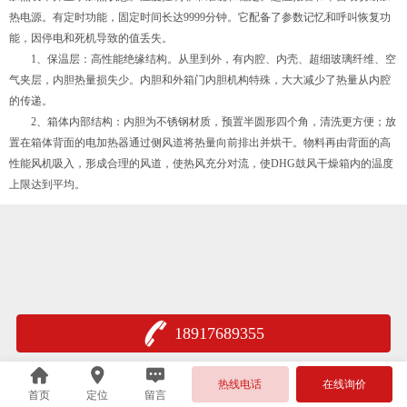
热电源。有定时功能，固定时间长达9999分钟。它配备了参数记忆和呼叫恢复功
能，因停电和死机导致的值丢失。
1、保温层：高性能绝缘结构。从里到外，有内腔、内壳、超细玻璃纤维、空
气夹层，内胆热量损失少。内胆和外箱门内胆机构特殊，大大减少了热量从内腔
的传递。
2、箱体内部结构：内胆为不锈钢材质，预置半圆形四个角，清洗更方便；放
置在箱体背面的电加热器通过侧风道将热量向前排出并烘干。物料再由背面的高
性能风机吸入，形成合理的风道，使热风充分对流，使DHG鼓风干燥箱内的温度
上限达到平均。
18917689355
热线电话
在线询价
首页
定位
留言