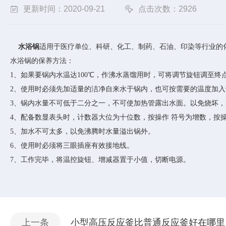
更新时间：2020-09-21
点击次数：2926
水浴锅
适用于医疗单位、科研、化工、制药、石油、印染等行业的
水浴锅的保养方法：
1
、如果要锅内水温达
100
℃，作沸水蒸馏用时，可将调节旋钮调至终
2
、使用时必须先加适量的洁净自来水于锅内，也可按需要的温度加入
3
、锅内水量不可低于二分之一，不可使加热管露出水面。以免烧坏，
4
、配备数显表头时，计数器大位为十位数，按操作 符号为增数，按
5
、加水不可太多，以免沸腾时水量溢出锅外。
6
、使用时必须将三眼插座有效接地线。
7
、工作完毕，将温控旋钮、增减器置于小值，切断电源。
上一条
小型高压反应釜比普通反应釜好在哪里