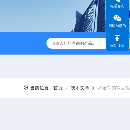
电话咨询
扫码加微信
01C集热式磁力搅拌器
ZNCL-G-C型磁力搅拌加热锅
KH-
回到顶部
当前位置：
首页
技术文章
水浴锅的常见保