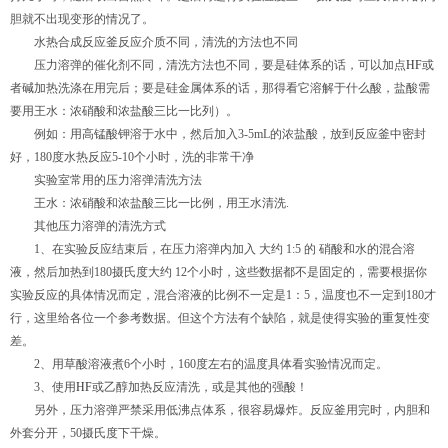
胆就不出现变形的情况了。
水热合成反应釜反应介质不同，清洗的方法也不同
压力溶弹的催化剂不同，清洗方法也不同，要是硅体系的话，可以加点
HF
或
者碱加热洗涤在用完后；要是硅金属体系的话，那得看它溶解于什么酸，盐酸需
要用王水：浓硝酸和浓盐酸三比一比列）。
例如：用高锰酸钾溶于水中，然后加入3-5mL的浓盐酸，放到反应釜中密封
好，180度水热反应5-10个小时，洗的非常干净
实验室常用的压力溶弹清洗方法
王水：浓硝酸和浓盐酸三比一比例，用王水清洗.
其他压力溶弹的清洗方式
1、在实验反应结束后，在压力溶弹内加入 大约 1:5 的 硝酸和水的混合溶
液，然后加热到180摄氏度大约 12个小时，这些数据都不是固定的，需要根据你
实验反应的具体情况而定，混合溶液的比例不一定是1：5，温度也不一定到180才
行，这里给各位一个参考数据。但这个方法有个缺陷，就是使得实验的重复性变
差。
2、用草酸溶液煮6个小时，160度左右的温度具体看实验情况而定。
3、使用
HF
或乙醇加热反应清洗，或是其他的强酸！
另外，压力溶弹严禁采用低沸点体系，很容易爆炸。反应釜用完时，内胆和
外套分开，50摄氏度下干燥。