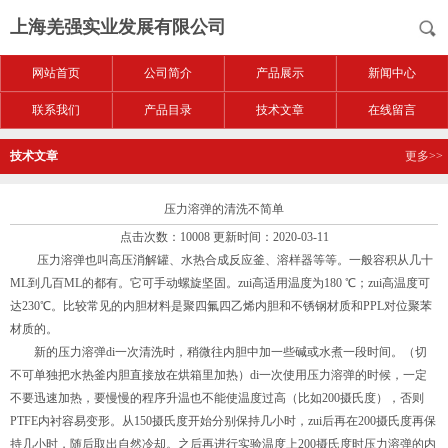
上海羌强实业发展有限公司
网站首页
公司简介
产品展示
新闻中心
联系我们
产品目录
技术文章
在线留言
技术文章
更多>>
压力溶弹的清洗不简单
点击次数：10008 更新时间：2020-03-11
压力溶弹也叫高压消解罐、水热合成反应釜、溶样器等等。一般容积从几十
ML到几百ML的都有。它可手动螺旋坚固。zui高适用温度为180 ℃；zui高温度可
达230℃。比较常见的内胆材料是聚四氟四乙烯内胆和不锈钢材质和PPL对位聚苯
材质的。
新的压力溶弹di一次清洗时，稍微往内胆中加一些碱或水煮一段时间。（切
不可单独把水热釜内胆直接放在烘箱里加热）di一次使用压力溶弹的时候，一定
不要迅速加热，要慢慢的程序升温也不能使温度过高（比如200摄氏度），否则
PTFE内衬容易变形。从150摄氏度开始分别保持几小时，zui后再在200摄氏度再保
持几小时，随后取出自然冷却。之后再进行实验温度上200摄氏度时压力溶弹的内