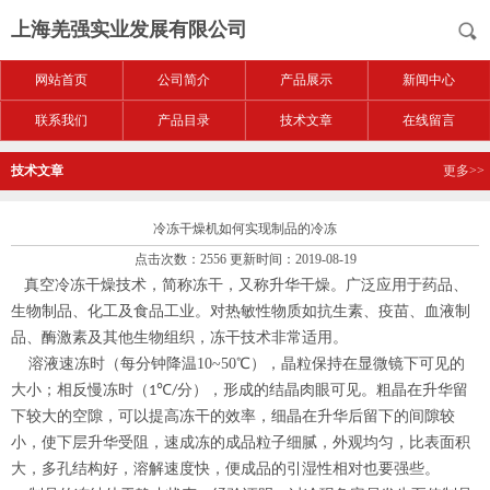
上海羌强实业发展有限公司
网站首页
公司简介
产品展示
新闻中心
联系我们
产品目录
技术文章
在线留言
技术文章
更多>>
冷冻干燥机如何实现制品的冷冻
点击次数：2556 更新时间：2019-08-19
真空冷冻干燥技术，简称冻干，又称升华干燥。广泛应用于药品、
生物制品、化工及食品工业。对热敏性物质如抗生素、疫苗、血液制
品、酶激素及其他生物组织，冻干技术非常适用。
溶液速冻时（每分钟降温
10~50
℃），晶粒保持在显微镜下可见的
大小；相反慢冻时（
℃
分），形成的结晶肉眼可见。粗晶在升华留
1
/
下较大的空隙，可以提高冻干的效率，细晶在升华后留下的间隙较
小，使下层升华受阻，速成冻的成品粒子细腻，外观均匀，比表面积
大，多孔结构好，溶解速度快，便成品的引湿性相对也要强些。