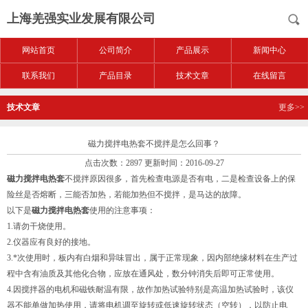
上海羌强实业发展有限公司
网站首页
公司简介
产品展示
新闻中心
联系我们
产品目录
技术文章
在线留言
技术文章
更多>>
磁力搅拌电热套不搅拌是怎么回事？
点击次数：2897 更新时间：2016-09-27
磁力搅拌电热套
不搅拌原因很多，首先检查电源是否有电，二是检查设备上的保
险丝是否熔断，三能否加热，若能加热但不搅拌，是马达的故障。
以下是
磁力搅拌电热套
使用的注意事项：
1.请勿干烧使用。
2.仪器应有良好的接地。
3.*次使用时，板内有白烟和异味冒出，属于正常现象，因内部绝缘材料在生产过
程中含有油质及其他化合物，应放在通风处，数分钟消失后即可正常使用。
4.因搅拌器的电机和磁铁耐温有限，故作加热试验特别是高温加热试验时，该仪
器不能单做加热使用，请将电机调至旋转或低速旋转状态（空转），以防止电