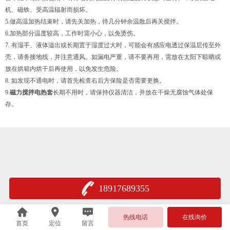
机、磁铁、受高温辐射而损坏。
5.做高温加热结束时，请先关加热，待几分钟余温散后再关搅拌。
6.加热部分温度较高，工作时需小心，以免烫伤。
7. 有湿手、液体溢出或长期置于湿度过大时，可能会有感应电透过保温层传至外
壳，请务接地线，并注意通风。如漏电严重，请不要再用，需放在太阳下晾晒或
放在烘箱内烘干后再使用，以免发生危险。
8. 如发现不通电时，请首先检查右后方保险是否需要更换。
9.
磁力搅拌电热套
长期不用时，请保持仪器清洁，并放在干燥无腐蚀气体处保
存。
18917689355
热线电话
在线询价
首页
定位
留言