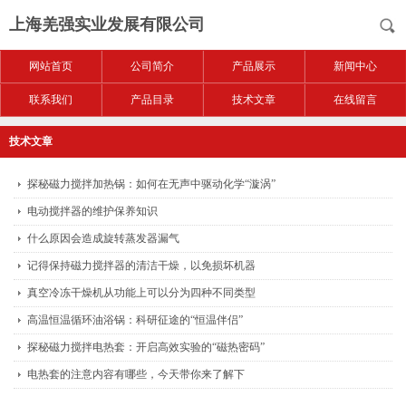
上海羌强实业发展有限公司
网站首页
公司简介
产品展示
新闻中心
联系我们
产品目录
技术文章
在线留言
技术文章
探秘磁力搅拌加热锅：如何在无声中驱动化学“漩涡”
电动搅拌器的维护保养知识
什么原因会造成旋转蒸发器漏气
记得保持磁力搅拌器的清洁干燥，以免损坏机器
真空冷冻干燥机从功能上可以分为四种不同类型
高温恒温循环油浴锅：科研征途的“恒温伴侣”
探秘磁力搅拌电热套：开启高效实验的“磁热密码”
电热套的注意内容有哪些，今天带你来了解下